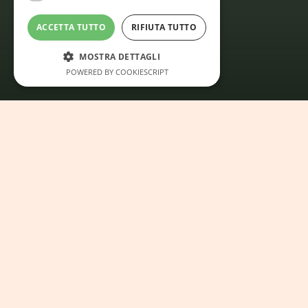
P
o
d
e
r
e
S
a
n
L
u
i
g
i
ACCETTA TUTTO
RIFIUTA TUTTO
MOSTRA DETTAGLI
POWERED BY COOKIESCRIPT
G
i
a
r
d
i
n
o
R
i
g
e
n
e
r
a
n
t
e
e
P
i
s
c
i
n
a
P
a
n
o
r
a
m
i
c
a
Siete giunti nel cuore della Toscana, dove il nostro casale è
un'autentica oasi di verde: avvolto da un giardino di 7.000
mq, è ricco di piante che in ogni stagione regalano la
propria fioritura. Questo angolo di paradiso consente di