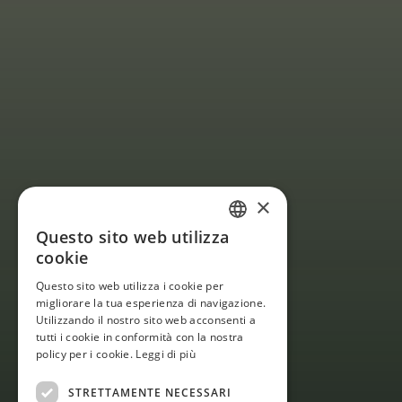
×
Questo sito web utilizza
ITALIAN
cookie
ENGLISH
Questo sito web utilizza i cookie per
migliorare la tua esperienza di navigazione.
Utilizzando il nostro sito web acconsenti a
tutti i cookie in conformità con la nostra
S
c
o
p
r
i
l
a
b
e
l
l
e
z
z
a
policy per i cookie.
Leggi di più
d
e
l
l
a
T
o
s
c
a
n
a
a
l
STRETTAMENTE NECESSARI